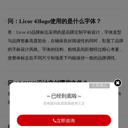
问：Licor 43logo使用的是什么字体？
4.
答：Licor 43品牌标志采用的是品牌定制字标设计，字体造型
与品牌形象高度契合，在确保良好阅读性的同时，彰显了品牌
的字标设计风格。字体的结构、粗细及间距都经过精心考量，
使整体标志在不同尺寸和场景下均能保持一致的品牌调性。
问：LOGO设计交付哪些文件？
5.
不再弹出
答：交付文件包含JPG、PDF、AI、PNG等多种格式的源文件
～已经到底啦～
和展示文件，满足您在不同场景的使用需求。
还有疑问欢迎直接咨询三文
立即咨询
问：Licor 43的品牌logo属于什么设计风格？
6.