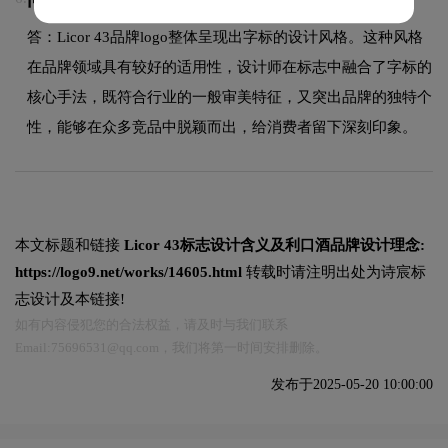
答：Licor 43品牌logo整体呈现出字标的设计风格。这种风格
在品牌领域具有较好的适用性，设计师在标志中融合了字标的
核心手法，既符合行业的一般审美特征，又突出品牌的独特个
性，能够在众多竞品中脱颖而出，给消费者留下深刻印象。
本文标题和链接
Licor 43标志设计含义及利口酒品牌设计理念:
https://logo9.net/works/14605.html
转载时请注明出处为诗宸标
志设计及本链接!
如有内容侵犯您的合法权益，请及时与我们联系
Email:75696531@qq.com，我们将第一时间安排删除。
发布于2025-05-20 10:00:00