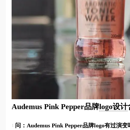
Audemus Pink Pepper品牌
logo设计
问：Audemus Pink Pepper品牌logo有过演
1.