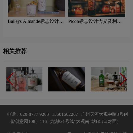
Baileys Almande标志设计含
Picon标志设计含义及利口
义及利口酒品牌设计理念
酒品牌设计理念
相关推荐
电话：020-8777 9203
13501502207
广州天河大观中路3号创
智创意园108、116（地铁21号线“大观南”站B出口对面）