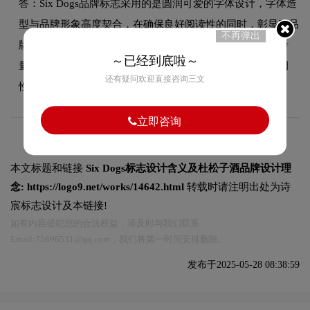
答：Six Dogs品牌标志采用的是圆润可爱的字体设计，字体造
型与品牌形象高度契合，在确保良好阅读性的同时，彰显了品
不再弹出
牌的图形设计风格。字体的结构、粗细及间距都经过精心考
～已经到底啦～
量，使整体标志在不同尺寸和场景下均能保持一致的品牌调
还有疑问欢迎直接咨询三文
性。
立即咨询
本文标题和链接
Six Dogs标志设计含义及杜松子酒品牌设计理
念:
https://logo9.net/works/14642.html
转载时请注明出处为诗
宸标志设计及本链接!
如有内容侵犯您的合法权益，请及时与我们联系
Email:75696531@qq.com，我们将第一时间安排删除。
发布于2025-05-28 08:38:59