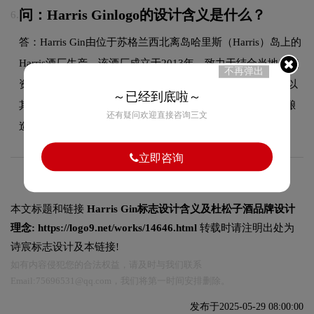
问：Harris Ginlogo的设计含义是什么？
6.
答：Harris Gin由位于苏格兰西北离岛哈里斯（Harris）岛上的
Harris酒厂生产。该酒厂成立于2013年，致力于结合当地自然
不再弹出
资源和传统工艺，打造具有独特风味的杜松子酒。Harris岛以
～已经到底啦～
其壮丽的自然风光和丰富的海洋资源闻名，为Harris Gin的酿
还有疑问欢迎直接咨询三文
造提供了得天独厚的条件。
立即咨询
本文标题和链接
Harris Gin标志设计含义及杜松子酒品牌设计
理念:
https://logo9.net/works/14646.html
转载时请注明出处为
诗宸标志设计及本链接!
如有内容侵犯您的合法权益，请及时与我们联系
Email:75696531@qq.com，我们将第一时间安排删除。
发布于2025-05-29 08:00:00