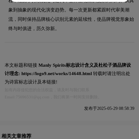
程中经历了持续优化与迭代，整体呈现出从复杂到简约、从具
象到抽象的现代化演变趋势。每一次更新都紧跟时代审美潮
流，同时保持品牌核心识别元素的延续性，使品牌视觉形象始
终与时俱进，历久弥新。
本文标题和链接
Manly Spirits标志设计含义及杜松子酒品牌设
计理念:
https://logo9.net/works/14648.html
转载时请注明出处
为诗宸标志设计及本链接!
如有内容侵犯您的合法权益，请及时与我们联系
Email:75696531@qq.com，我们将第一时间安排删除。
发布于2025-05-29 08:58:39
相关文章推荐