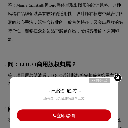
答：Manly Spirits品牌logo整体呈现出图形的设计风格。这种
风格在品牌领域具有较好的适用性，设计师在标志中融合了图
形的核心手法，既符合行业的一般审美特征，又突出品牌的独
特个性，能够在众多竞品中脱颖而出，给消费者留下深刻印
象。
问：LOGO商用版权归属？
5.
答：项目尾款结清后，LOGO设计版权将完整移交给甲方所
不再弹出
有，您可自由用于商业用途，无需额外支付版权费用。
～已经到底啦～
还有疑问欢迎直接咨询三文
问：Manly Spirits品牌logo有过演变吗？
6.
立即咨询
答：作为品牌领域的品牌，Manly Spirits的品牌logo在发展过