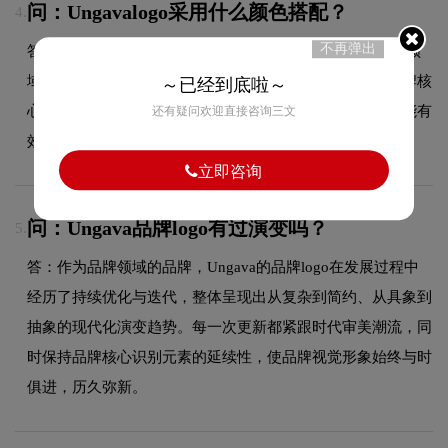
问：Ungavalogo采用什么颜色搭配？
4.
不再弹出
答：Ungava品牌整体使用的色彩方案充分契合了其在品牌领
域的品牌定位，采用单色系配色方案，简洁有力地突出品牌核
～已经到底啦～
心符号。这种色彩选择既传递了品牌的图形设计美学，又能有
还有疑问欢迎直接咨询三文
效吸引目标受众，使标志具有较强的视觉辨识度。
立即咨询
问：Ungava品牌logo有过演变吗？
5.
答：作为品牌领域的品牌，Ungava的品牌logo在发展过程中
经历了持续优化与迭代，整体呈现出从复杂到简约、从具象到
抽象的现代化演变趋势。每一次更新都紧跟时代审美潮流，同
时保持品牌核心识别元素的延续性，使品牌视觉形象始终与时
俱进，历久弥新。