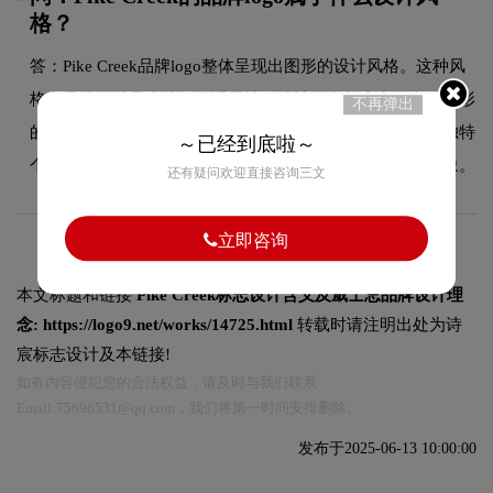
格？
答：Pike Creek品牌logo整体呈现出图形的设计风格。这种风
格在品牌领域具有较好的适用性，设计师在标志中融合了图形
不再弹出
的核心手法，既符合行业的一般审美特征，又突出品牌的独特
～已经到底啦～
个性，能够在众多竞品中脱颖而出，给消费者留下深刻印象。
还有疑问欢迎直接咨询三文
立即咨询
本文标题和链接
Pike Creek标志设计含义及威士忌品牌设计理
念:
https://logo9.net/works/14725.html
转载时请注明出处为诗
宸标志设计及本链接!
如有内容侵犯您的合法权益，请及时与我们联系
Email:75696531@qq.com，我们将第一时间安排删除。
发布于2025-06-13 10:00:00