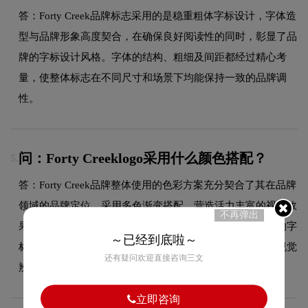
答：Forty Creek品牌标志采用的是稳重粗体字标设计，字体造
型与品牌形象高度契合，在确保良好阅读性的同时，彰显了品
牌的字标设计风格。字体的结构、粗细及间距都经过精心考
量，使整体标志在不同尺寸和场景下均能保持一致的品牌调
性。
问：Forty Creeklogo采用什么颜色搭配？
5.
答：Forty Creek品牌整体使用的色彩方案充分契合了其在品牌
领域的品牌定位，采用多色渐变搭配，营造活力丰富的视觉效
不再弹出
果，展现品牌年轻化的态度。这种色彩选择既传递了品牌的字
～已经到底啦～
标设计美学，又能有效吸引目标受众，使标志具有较强的视觉
还有疑问欢迎直接咨询三文
辨识度。
立即咨询