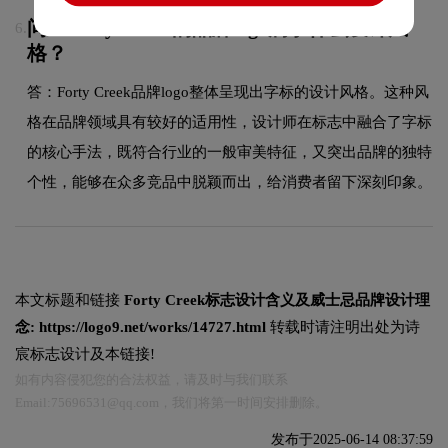
问：Forty Creek的品牌logo属于什么设计风
6.
格？
答：Forty Creek品牌logo整体呈现出字标的设计风格。这种风
格在品牌领域具有较好的适用性，设计师在标志中融合了字标
的核心手法，既符合行业的一般审美特征，又突出品牌的独特
个性，能够在众多竞品中脱颖而出，给消费者留下深刻印象。
本文标题和链接
Forty Creek标志设计含义及威士忌品牌设计理
念:
https://logo9.net/works/14727.html
转载时请注明出处为诗
宸标志设计及本链接!
如有内容侵犯您的合法权益，请及时与我们联系
Email:75696531@qq.com，我们将第一时间安排删除。
发布于2025-06-14 08:37:59