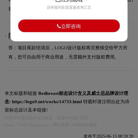
还有疑问欢迎直接咨询三文
视觉辨识度。
立即咨询
问：LOGO商用版权归属？
6.
答：项目尾款结清后，LOGO设计版权将完整移交给甲方所
有，您可自由用于商业用途，无需额外支付版权费用。
本文标题和链接
Redbreast标志设计含义及威士忌品牌设计理
念:
https://logo9.net/works/14733.html
转载时请注明出处为诗
宸标志设计及本链接!
如有内容侵犯您的合法权益，请及时与我们联系
Email:75696531@qq.com，我们将第一时间安排删除。
发布于2025-06-15 08:59:39