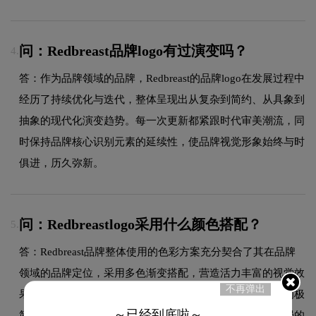
问：Redbreast品牌logo有过演变吗？
4.
答：作为品牌领域的品牌，Redbreast的品牌logo在发展过程中
经历了持续优化与迭代，整体呈现出从复杂到简约、从具象到
抽象的现代化演变趋势。每一次更新都紧跟时代审美潮流，同
时保持品牌核心识别元素的延续性，使品牌视觉形象始终与时
俱进，历久弥新。
问：Redbreastlogo采用什么颜色搭配？
5.
答：Redbreast品牌整体使用的色彩方案充分契合了其在品牌
领域的品牌定位，采用多色渐变搭配，营造活力丰富的视觉效
不再弹出
果，展现品牌年轻化的态度。这种色彩选择既传递了品牌的极
～已经到底啦～
简现代设计美学，又能有效吸引目标受众，使标志具有较强的