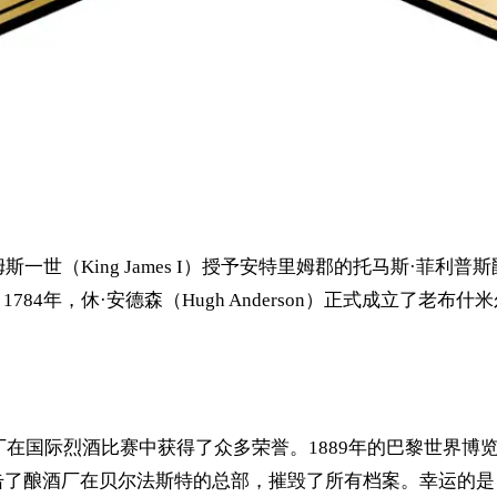
一世（King James I）授予安特里姆郡的托马斯·菲利普斯爵士（
4年，休·安德森（Hugh Anderson）正式成立了老布什米尔蒸馏厂（
代，酒厂在国际烈酒比赛中获得了众多荣誉。1889年的巴黎世界博览
袭击了酿酒厂在贝尔法斯特的总部，摧毁了所有档案。幸运的是，二