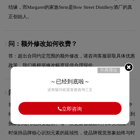
结缘，而Margaret的家族Stein是Bow Street Distillery酒厂的真
正创始人。
问：额外修改如何收费？
5.
答：超出合同约定范围的额外修改，请咨询客服获取具体优惠
政策，我们将根据修改幅度提供合理报价。
不再弹出
～已经到底啦～
还有疑问欢迎直接咨询三文
问：Jameson品牌logo有过演变吗？
6.
答：作为品牌领域的品牌，Jameson的品牌logo在发展过程中
立即咨询
经历了持续优化与迭代，整体呈现出从复杂到简约、从具象到
抽象的现代化演变趋势。每一次更新都紧跟时代审美潮流，同
时保持品牌核心识别元素的延续性，使品牌视觉形象始终与时