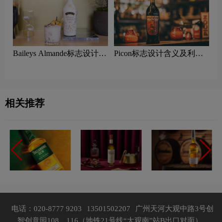
Baileys Almande标志设计含
Picon标志设计含义及利口
义及利口酒品牌设计理念
酒品牌设计理念
相关推荐
电话：020-8777 9203
13501502207
广州天河大观中路3号创
智创意园108、116（地铁21号线“大观南”站B出口对面）