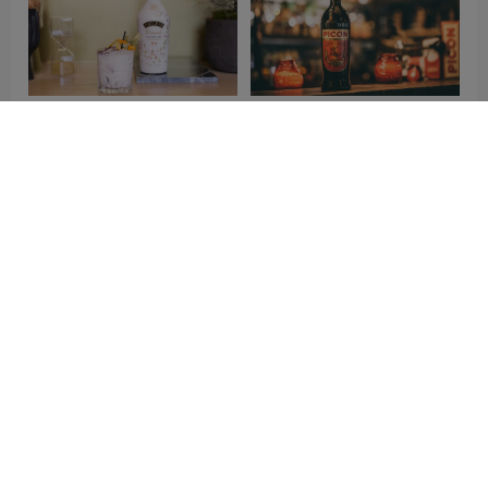
Baileys Almande标志设计含
Picon标志设计含义及利口
义及利口酒品牌设计理念
酒品牌设计理念
相关推荐
电话：020-8777 9203
13501502207
广州天河大观中路3号创
智创意园108、116（地铁21号线“大观南”站B出口对面）