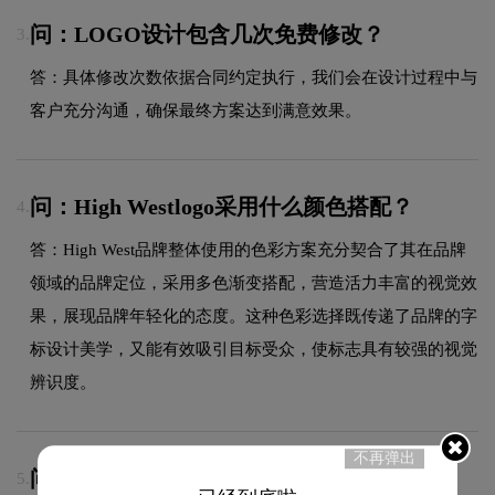
问：LOGO设计包含几次免费修改？
3.
答：具体修改次数依据合同约定执行，我们会在设计过程中与
客户充分沟通，确保最终方案达到满意效果。
问：High Westlogo采用什么颜色搭配？
4.
答：High West品牌整体使用的色彩方案充分契合了其在品牌
领域的品牌定位，采用多色渐变搭配，营造活力丰富的视觉效
果，展现品牌年轻化的态度。这种色彩选择既传递了品牌的字
标设计美学，又能有效吸引目标受众，使标志具有较强的视觉
辨识度。
不再弹出
问：High West品牌logo有过演变吗？
5.