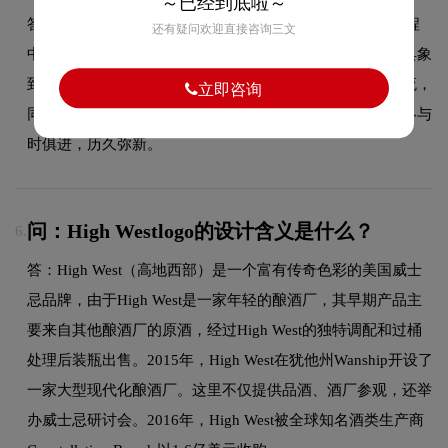
～已经到底啦～
答：作为品牌领域的品牌，High West的品牌logo在发展过程
还有疑问欢迎直接咨询三文
中经历了持续优化与迭代，整体呈现出从复杂到简约、从具象
到抽象的现代化演变趋势。每一次更新都紧跟时代审美潮流，
立即咨询
同时保持品牌核心识别元素的延续性，使品牌视觉形象始终与
时俱进，历久弥新。
问：High Westlogo的设计含义是什么？
6.
答：High West（高地西部）是一个富有传奇色彩的美国威士
忌品牌，由于High West是一家年轻的酿酒厂，其早期产品主
要来自其他酿酒厂的原酒，经过High West的独特调配和过桶
处理后装瓶出售。2015年，High West在犹他州Wanship开设了
一家大型现代化酿酒厂。这里不仅提供品酒、酒厂参观，还举
办威士忌研讨会。2016年，High West被全球知名酒类生产商