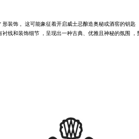
“W” 形装饰 。这可能象征着开启威士忌酿造奥秘或酒窖的钥
有衬线和装饰细节 ，呈现出一种古典、优雅且神秘的氛围 