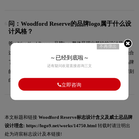
问：Woodford Reserve的品牌logo属于什么设
6.
计风格？
答：Woodford Reserve品牌logo整体呈现出简约的设计风格。
不再弹出
这种风格在品牌领域具有较好的适用性，设计师在标志中融合
～已经到底啦～
了简约的核心手法，既符合行业的一般审美特征，又突出品牌
还有疑问欢迎直接咨询三文
的独特个性，能够在众多竞品中脱颖而出，给消费者留下深刻
印象。
立即咨询
本文标题和链接
Woodford Reserve标志设计含义及威士忌品牌
设计理念:
https://logo9.net/works/14750.html
转载时请注明出
处为诗宸标志设计及本链接!