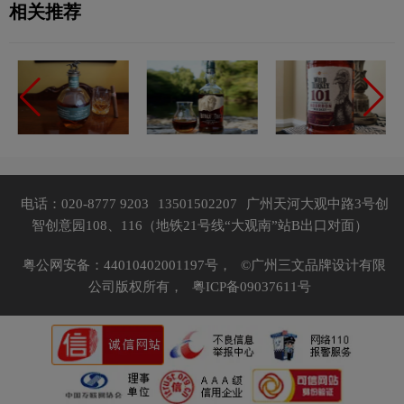
相关推荐
电话：020-8777 9203
13501502207
广州天河大观中路3号创
智创意园108、116（地铁21号线“大观南”站B出口对面）
粤公网安备：44010402001197号，
©广州三文品牌设计有限
公司版权所有，
粤ICP备09037611号