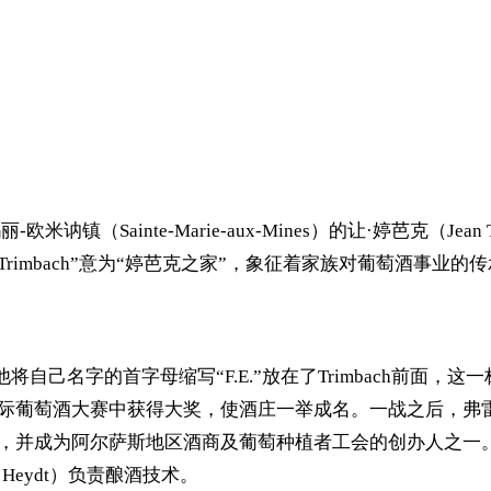
讷镇（Sainte-Marie-aux-Mines）的让·婷芭克（Jean
Trimbach”意为“婷芭克之家”，象征着家族对葡萄酒事业的
）出生，他将自己名字的首字母缩写“F.E.”放在了Trimbach前
）在布鲁塞尔国际葡萄酒大赛中获得大奖，使酒庄一举成名。一战之后，弗
villé），并成为阿尔萨斯地区酒商及葡萄种植者工会的创办人之一
re Heydt）负责酿酒技术。