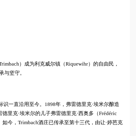
 Trimbach）成为利克威尔镇（Riquewihr）的自由民，
传承与坚守。
面，这一标识一直沿用至今。1898年，弗雷德里克·埃米尔酿造
雷德里克·埃米尔的儿子弗雷德里克·西奥多（Frédéric
。如今，Trimbach酒庄已传承至第十三代，由让·婷芭克