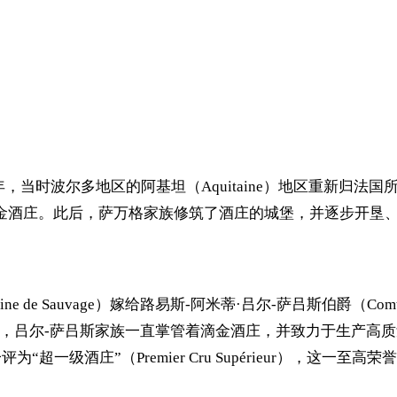
53年，当时波尔多地区的阿基坦（Aquitaine）地区重新归法国所有
的滴金酒庄。此后，萨万格家族修筑了酒庄的城堡，并逐步开垦
ine de Sauvage）嫁给路易斯-阿米蒂·吕尔-萨吕斯伯爵（Comte L
00多年间，吕尔-萨吕斯家族一直掌管着滴金酒庄，并致力于生产高
“超一级酒庄”（Premier Cru Supérieur），这