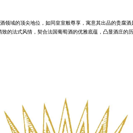
酒领域的顶尖地位，如同皇室般尊享，寓意其出品的贵腐酒是
传递出浪漫、精致的法式风情，契合法国葡萄酒的优雅底蕴，凸显酒庄