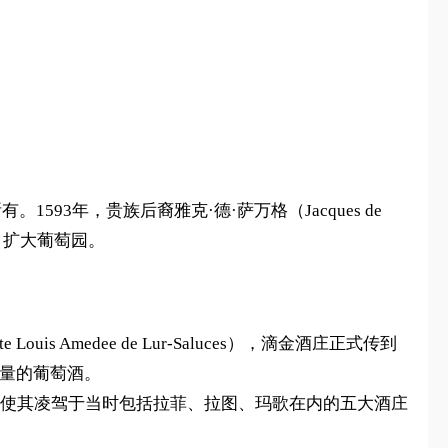
。1593年，贵族后裔雅克·德·萨万格（Jacques de
、扩大葡萄园。
ouis Amedee de Lur-Saluces），滴金酒庄正式传到
质量的葡萄酒。
一至高荣誉使其凌驾于当时包括拉菲、拉图、玛歌在内的五大酒庄