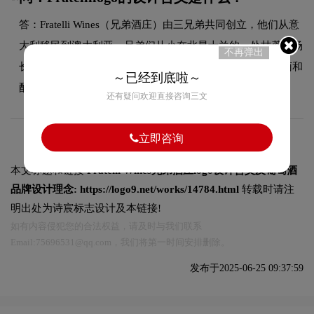
答：Fratelli Wines（兄弟酒庄）由三兄弟共同创立，他们从意
大利移民到澳大利亚。兄弟们从小在北昆士兰的一处甘蔗农场
不再弹出
长大，对土地充满热爱。凭借创业精神，他们选择种植葡萄和
～已经到底啦～
酿造葡萄酒，希望用葡萄酒给消费者带来欢乐。
还有疑问欢迎直接咨询三文
立即咨询
本文标题和链接
Fratelli Wines兄弟酒庄logo设计含义及葡萄酒
品牌设计理念:
https://logo9.net/works/14784.html
转载时请注
明出处为诗宸标志设计及本链接!
如有内容侵犯您的合法权益，请及时与我们联系
Email:75696531@qq.com，我们将第一时间安排删除。
发布于2025-06-25 09:37:59