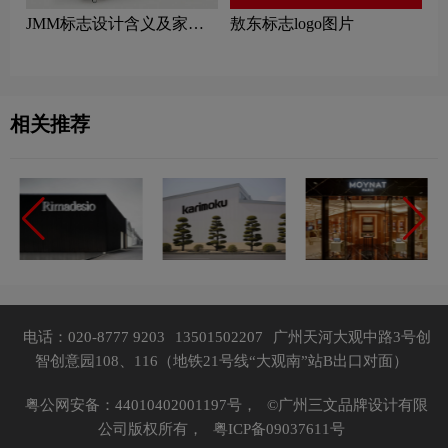
JMM标志设计含义及家具
敖东标志logo图片
品牌设计理念
相关推荐
电话：020-8777 9203
13501502207
广州天河大观中路3号创
智创意园108、116（地铁21号线“大观南”站B出口对面）
粤公网安备：44010402001197号，
©广州三文品牌设计有限
公司版权所有，
粤ICP备09037611号