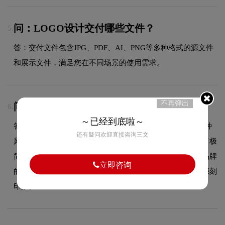
问：LOGO设计交付哪些文件？
5.
答：交付文件包含JPG、PDF、AI、PNG等多种格式的源文件
和展示文件，满足您在不同场景的使用需求。
不再弹出
问：Poltrona的品牌logo属于什么设计风格？
6.
～已经到底啦～
答：Poltrona品牌logo整体呈现出极简现代的设计风格。这种
还有疑问欢迎直接咨询三文
风格在品牌领域具有较好的适用性，设计师在标志中融合了极
简现代的核心手法，既符合行业的一般审美特征，又突出品牌
立即咨询
的独特个性，能够在众多竞品中脱颖而出，给消费者留下深刻
印象。