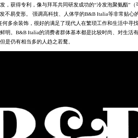
发，获得专利，像与拜耳共同研发成功的“冷发泡聚氨酯”（
易变形。 强调高科技、人体学的B&B Italia等非常贴心
没有任何多余装饰，很好的满足了现代人在繁琐工作和生活中寻找出口
明。B&B Italia的消费者群体基本都是比较时尚、对生
但是仍有相当多的人趋之若鹜。