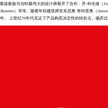
着该家族与当时最伟大的设计师展开了合作：乔·科伦坡（Joe Colo
olfo Bonetto）等等。随着年轻建筑师安东尼奥·奇特里奥（Ant
年。 上世纪70年代见证了产品构思决定性的转折点。抛弃