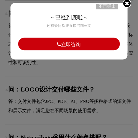
不再弹出
问：NatuzziLOGO有什么独特之处？
4.
～已经到底啦～
答：Natuzzi品牌标志的最大特色在于Natuzzi纳图兹反白的设
还有疑问欢迎直接咨询三文
计运用，这一视觉元素与品牌品牌属性紧密结合，既增强了标
志的视觉冲击力和记忆度，也使品牌形象更加鲜明突出。整体
立即咨询
设计在保持简约风格的同时，兼顾了在不同应用场景下的适应
性和可识别性。
问：LOGO设计交付哪些文件？
5.
答：交付文件包含JPG、PDF、AI、PNG等多种格式的源文件
和展示文件，满足您在不同场景的使用需求。
问：Natuzzilogo采用什么颜色搭配？
6.