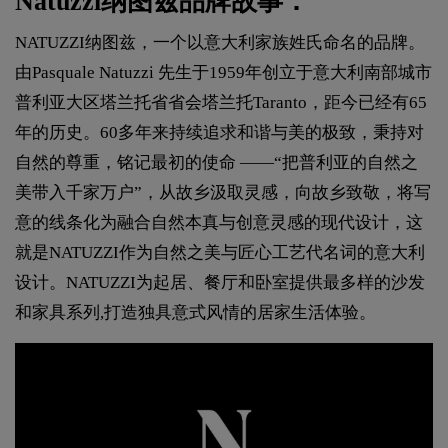
Natuzzi纳图兹品牌故事：
NATUZZI纳图兹，一个以意大利家族姓氏命名的品牌。
由Pasquale Natuzzi 先生于1959年创立于意大利南部城市
普利亚大区塔兰托省省会塔兰托Taranto，距今已经有65
年的历史。60多年来持续追求和谐与美的极致，秉持对
自然的尊重，铭记最初的使命 ——“把普利亚的自然之
美带入千家万户”，从故乡汲取灵感，向故乡致敬，将写
意的线条化为融合自然本真与创意灵感的现代设计，这
就是NATUZZI作为自然之美与匠心工艺代名词的意大利
设计。NATUZZI为起居、餐厅和卧室提供最多样的沙发
和家具系列,打造独具意式风情的居家生活体验。