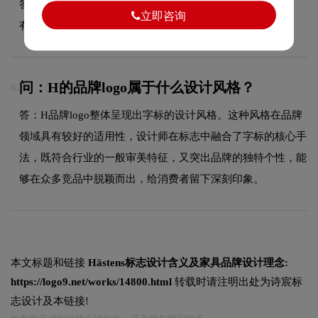
答：项目尾款结清后，LOGO设计版权将完整移交给甲方所
立即咨询
有，您可自由用于商业用途，无需额外支付版权费用。
问：H的品牌logo属于什么设计风格？
6.
答：H品牌logo整体呈现出字标的设计风格。这种风格在品牌
领域具有较好的适用性，设计师在标志中融合了字标的核心手
法，既符合行业的一般审美特征，又突出品牌的独特个性，能
够在众多竞品中脱颖而出，给消费者留下深刻印象。
本文标题和链接
Hästens标志设计含义及家具品牌设计理念:
https://logo9.net/works/14800.html
转载时请注明出处为诗宸标
志设计及本链接!