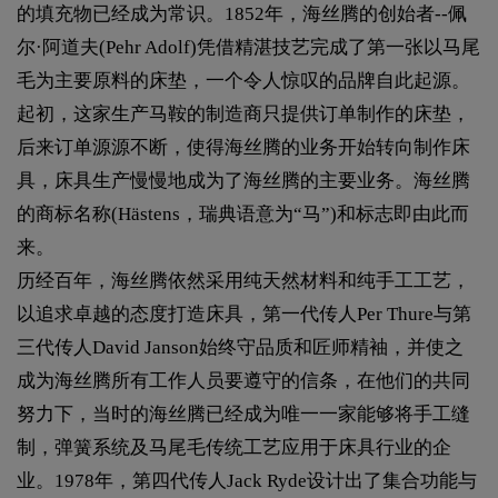
的填充物已经成为常识。1852年，海丝腾的创始者--佩
尔·阿道夫(Pehr Adolf)凭借精湛技艺完成了第一张以马尾
毛为主要原料的床垫，一个令人惊叹的品牌自此起源。
起初，这家生产马鞍的制造商只提供订单制作的床垫，
后来订单源源不断，使得海丝腾的业务开始转向制作床
具，床具生产慢慢地成为了海丝腾的主要业务。海丝腾
的商标名称(Hästens，瑞典语意为“马”)和标志即由此而
来。
历经百年，海丝腾依然采用纯天然材料和纯手工工艺，
以追求卓越的态度打造床具，第一代传人Per Thure与第
三代传人David Janson始终守品质和匠师精袖，并使之
成为海丝腾所有工作人员要遵守的信条，在他们的共同
努力下，当时的海丝腾已经成为唯一一家能够将手工缝
制，弹簧系统及马尾毛传统工艺应用于床具行业的企
业。1978年，第四代传人Jack Ryde设计出了集合功能与