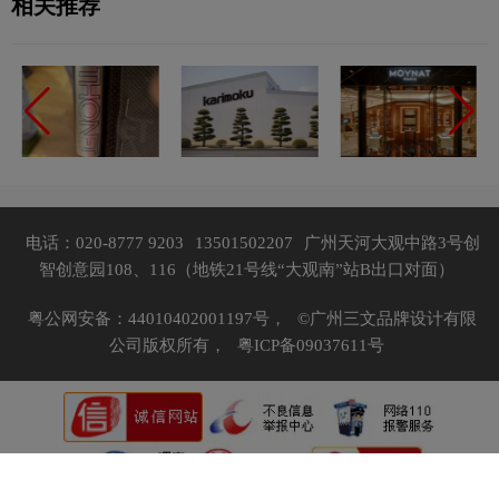
相关推荐
电话：020-8777 9203
13501502207
广州天河大观中路3号创
智创意园108、116（地铁21号线“大观南”站B出口对面）
粤公网安备：44010402001197号，
©广州三文品牌设计有限
公司版权所有，
粤ICP备09037611号