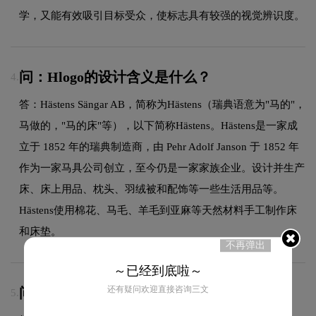
学，又能有效吸引目标受众，使标志具有较强的视觉辨识度。
问：Hlogo的设计含义是什么？
4.
答：Hästens Sängar AB，简称为Hästens（瑞典语意为"马的"，
马做的，"马的床"等），以下简称Hästens。Hästens是一家成
立于 1852 年的瑞典制造商，由 Pehr Adolf Janson 于 1852 年
作为一家马具公司创立，至今仍是一家家族企业。设计并生产
床、床上用品、枕头、羽绒被和配饰等一些生活用品等。
Hästens使用棉花、马毛、羊毛到亚麻等天然材料手工制作床
和床垫。
不再弹出
～已经到底啦～
还有疑问欢迎直接咨询三文
问：LOGO商用版权归属？
5.