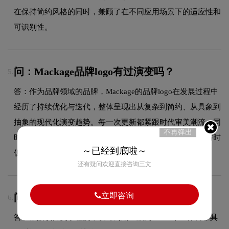
在保持简约风格的同时，兼顾了在不同应用场景下的适应性和
可识别性。
问：Mackage品牌logo有过演变吗？
5.
答：作为品牌领域的品牌，Mackage的品牌logo在发展过程中
经历了持续优化与迭代，整体呈现出从复杂到简约、从具象到
抽象的现代化演变趋势。每一次更新都紧跟时代审美潮流，同
不再弹出
时保持品牌核心识别元素的延续性，使品牌视觉形象始终与时
～已经到底啦～
俱进，历久弥新。
还有疑问欢迎直接咨询三文
立即咨询
问：LOGO设计周期多久？
6.
答：根据项目复杂程度，设计周期一般为5至22个工作日，具