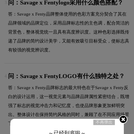
问：Savage x Fentylogo采用什么颜色搭配？
3.
答：Savage x Fenty品牌整体使用的色彩方案充分契合了其在
品牌领域的品牌定位，采用品牌标志性的主色调，配合简洁的
背景色，整体视觉统一且具有高度辨识度。这种色彩选择既传
递了品牌的简约设计美学，又能有效吸引目标受众，使标志具
有较强的视觉辨识度。
问：Savage x FentyLOGO有什么独特之处？
4.
答：Savage x Fenty品牌标志的最大特色在于Savage x Fenty反
白的设计运用，这一视觉元素与品牌品牌属性紧密结合，既增
强了标志的视觉冲击力和记忆度，也使品牌形象更加鲜明突
出。整体设计在保持简约风格的同时，兼顾了在不同应用场景
不再弹出
下的适应性和可识别性。
～已经到底啦～