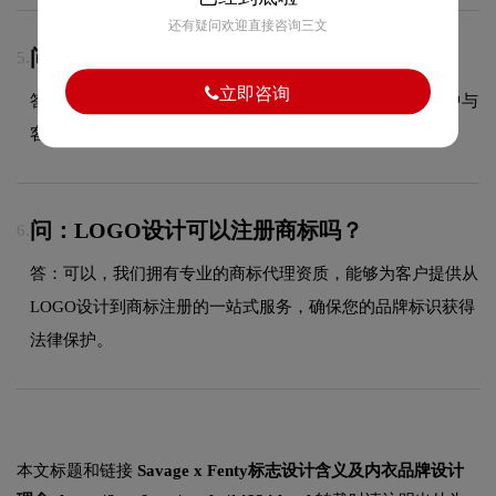
还有疑问欢迎直接咨询三文
问：LOGO设计包含几次免费修改？
5.
立即咨询
答：具体修改次数依据合同约定执行，我们会在设计过程中与
客户充分沟通，确保最终方案达到满意效果。
问：LOGO设计可以注册商标吗？
6.
答：可以，我们拥有专业的商标代理资质，能够为客户提供从
LOGO设计到商标注册的一站式服务，确保您的品牌标识获得
法律保护。
本文标题和链接
Savage x Fenty标志设计含义及内衣品牌设计