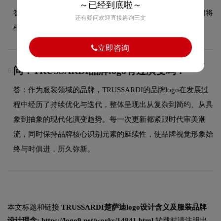
～已经到底啦～
答：可以加急处理，具体加急时间和费用请咨询客服，我们将
还有疑问欢迎直接咨询三文
根据项目复杂度和您的紧急需求协调安排。
立即咨询
问：TRUSSARDI品牌logo有过演变吗？
6.
答：作为服装领域的品牌，TRUSSARDI的品牌logo在发展过
程中经历了持续优化与迭代，整体呈现出从复杂到简约、从具
象到抽象的现代化演变趋势。每一次更新都紧跟时代审美潮
流，同时保持品牌核心识别元素的延续性，使品牌视觉形象始
终与时俱进，历久弥新。
本文标题和链接
TRUSSARDI楚萨迪logo设计含义及服装品牌
设计理念:
https://logo9.net/works/14841.html
转载时请注明出