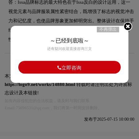
答：Issa品牌标志的最大特色在于Issa反白的设计运用，这一
视觉元素与品牌服装属性紧密结合，既增强了标志的视觉冲击
力和记忆度，也使品牌形象更加鲜明突出。整体设计在保持手
不再弹出
绘风格的同时，兼顾了在不同应用场景下的适应性和可识别
性。
～已经到底啦～
还有疑问欢迎直接咨询三文
立即咨询
本文标题和链接
Issa标志设计含义及服装品牌设计理念:
https://logo9.net/works/14880.html
转载时请注明出处为诗宸标
志设计及本链接!
如有内容侵犯您的合法权益，请及时与我们联系
Email:75696531@qq.com，我们将第一时间安排删除。
发布于2025-07-15 10:00:00