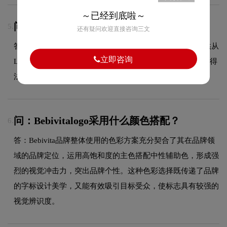
～已经到底啦～
问：LOGO设计可以注册商标吗？
5.
还有疑问欢迎直接咨询三文
答：可以，我们拥有专业的商标代理资质，能够为客户提供从
立即咨询
LOGO设计到商标注册的一站式服务，确保您的品牌标识获得
法律保护。
问：Bebivitalogo采用什么颜色搭配？
6.
答：Bebivita品牌整体使用的色彩方案充分契合了其在品牌领
域的品牌定位，运用高饱和度的主色搭配中性辅助色，形成强
烈的视觉冲击力，突出品牌个性。这种色彩选择既传递了品牌
的字标设计美学，又能有效吸引目标受众，使标志具有较强的
视觉辨识度。