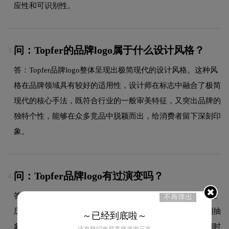
应性和可识别性。
问：Topfer的品牌logo属于什么设计风格？
3.
答：Topfer品牌logo整体呈现出极简现代的设计风格。这种风
格在品牌领域具有较好的适用性，设计师在标志中融合了极简
现代的核心手法，既符合行业的一般审美特征，又突出品牌的
独特个性，能够在众多竞品中脱颖而出，给消费者留下深刻印
象。
问：Topfer品牌logo有过演变吗？
4.
答：作为品牌领域的品牌，Topfer的品牌logo在发展过程中经
不再弹出
历了持续优化与迭代，整体呈现出从复杂到简约、从具象到抽
～已经到底啦～
象的现代化演变趋势。每一次更新都紧跟时代审美潮流，同时