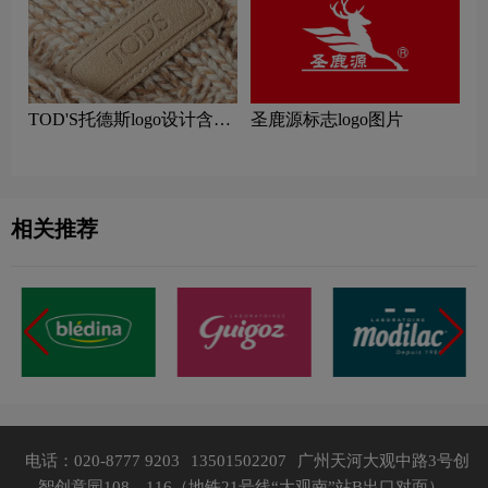
TOD'S托德斯logo设计含义
圣鹿源标志logo图片
及服装品牌设计理念
相关推荐
电话：020-8777 9203
13501502207
广州天河大观中路3号创
智创意园108、116（地铁21号线“大观南”站B出口对面）