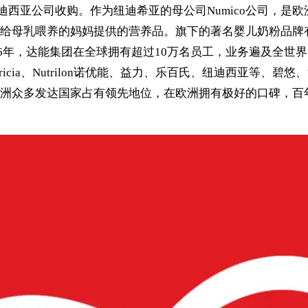
可）旗下的纽迪西亚公司收购。作为纽迪希亚的母公司Numico公
养的妈妈提供的营养品。旗下的著名婴儿奶粉品牌有Cow&Gate
66年，达能集团在全球拥有超过10万名员工，业务遍及全世
icia、Nutrilon诺优能、益力、乐百氏、纽迪西亚等、碧悠、
洲众多发达国家占有领先地位，在欧洲拥有极好的口碑，百