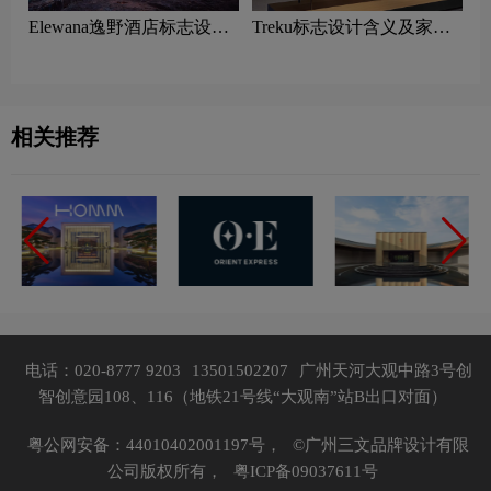
Elewana逸野酒店标志设计
Treku标志设计含义及家具
含义及酒店品牌设计理念
品牌设计理念
相关推荐
电话：020-8777 9203
13501502207
广州天河大观中路3号创
智创意园108、116（地铁21号线“大观南”站B出口对面）
粤公网安备：44010402001197号，
©广州三文品牌设计有限
公司版权所有，
粤ICP备09037611号