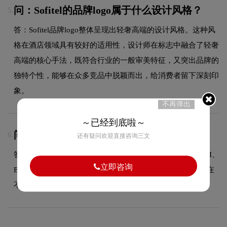
问：Sofitel的品牌logo属于什么设计风格？
5.
答：Sofitel品牌logo整体呈现出轻奢高端的设计风格。这种风
格在酒店领域具有较好的适用性，设计师在标志中融合了轻奢
高端的核心手法，既符合行业的一般审美特征，又突出品牌的
独特个性，能够在众多竞品中脱颖而出，给消费者留下深刻印
象。
不再弹出
～已经到底啦～
问：源文件全部交付吗？
6.
还有疑问欢迎直接咨询三文
答：是的，设计完成后我们提供多种格式的源文件，包括AI、
立即咨询
EPS、CDR等矢量格式以及PNG、JPG等位图格式，方便您在
不同场景下使用。