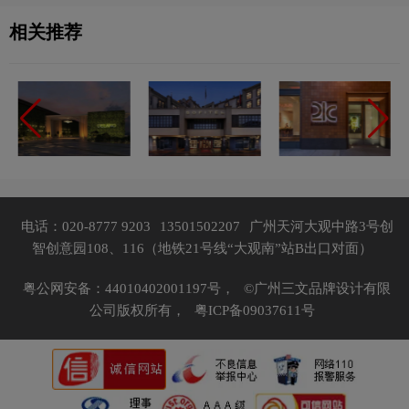
相关推荐
电话：020-8777 9203
13501502207
广州天河大观中路3号创
智创意园108、116（地铁21号线“大观南”站B出口对面）
粤公网安备：44010402001197号，
©广州三文品牌设计有限
公司版权所有，
粤ICP备09037611号