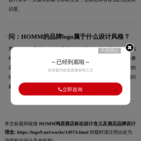
识度。
问：HOMM的品牌logo属于什么设计风格？
6.
答：HOMM品牌logo整体呈现出轻奢高端的设计风格。这种风
不再弹出
格在酒店领域具有较好的适用性，设计师在标志中融合了轻奢
～已经到底啦～
高端的核心手法，既符合行业的一般审美特征，又突出品牌的
还有疑问欢迎直接咨询三文
独特个性，能够在众多竞品中脱颖而出，给消费者留下深刻印
象。
立即咨询
本文标题和链接
HOMM鸿居酒店标志设计含义及酒店品牌设计
理念:
https://logo9.net/works/14974.html
转载时请注明出处为
诗宸标志设计及本链接!