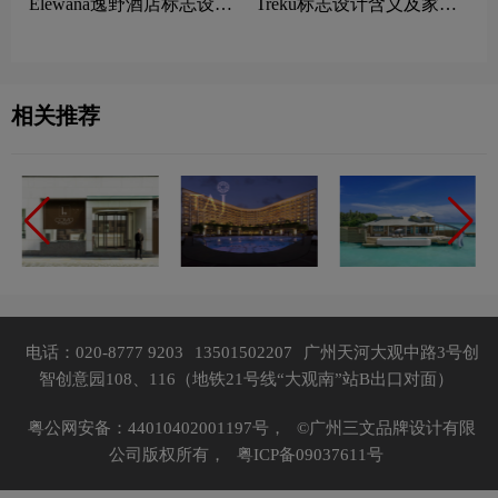
Elewana逸野酒店标志设计
Treku标志设计含义及家具
含义及酒店品牌设计理念
品牌设计理念
相关推荐
电话：020-8777 9203
13501502207
广州天河大观中路3号创
智创意园108、116（地铁21号线“大观南”站B出口对面）
粤公网安备：44010402001197号，
©广州三文品牌设计有限
公司版权所有，
粤ICP备09037611号