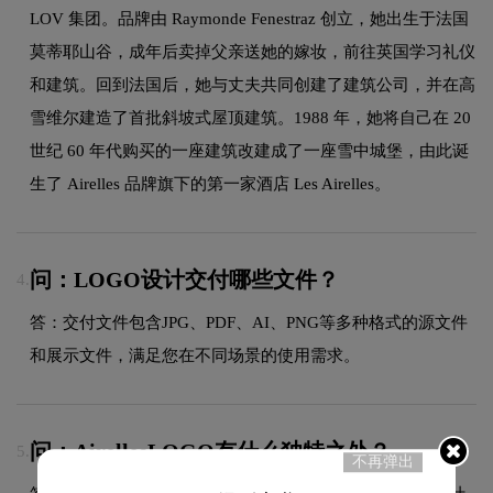
LOV 集团。品牌由 Raymonde Fenestraz 创立，她出生于法国
莫蒂耶山谷，成年后卖掉父亲送她的嫁妆，前往英国学习礼仪
和建筑。回到法国后，她与丈夫共同创建了建筑公司，并在高
雪维尔建造了首批斜坡式屋顶建筑。1988 年，她将自己在 20
世纪 60 年代购买的一座建筑改建成了一座雪中城堡，由此诞
生了 Airelles 品牌旗下的第一家酒店 Les Airelles。
问：LOGO设计交付哪些文件？
4.
答：交付文件包含JPG、PDF、AI、PNG等多种格式的源文件
和展示文件，满足您在不同场景的使用需求。
问：AirellesLOGO有什么独特之处？
5.
不再弹出