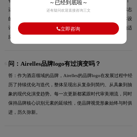
答：Airelles品牌标志的最大特色在于Airelles酒店反白的设计
～已经到底啦～
运用，这一视觉元素与品牌酒店属性紧密结合，既增强了标志
还有疑问欢迎直接咨询三文
的视觉冲击力和记忆度，也使品牌形象更加鲜明突出。整体设
计在保持欧式复古风格的同时，兼顾了在不同应用场景下的适
立即咨询
应性和可识别性。
问：Airelles品牌logo有过演变吗？
6.
答：作为酒店领域的品牌，Airelles的品牌logo在发展过程中经
历了持续优化与迭代，整体呈现出从复杂到简约、从具象到抽
象的现代化演变趋势。每一次更新都紧跟时代审美潮流，同时
保持品牌核心识别元素的延续性，使品牌视觉形象始终与时俱
进，历久弥新。