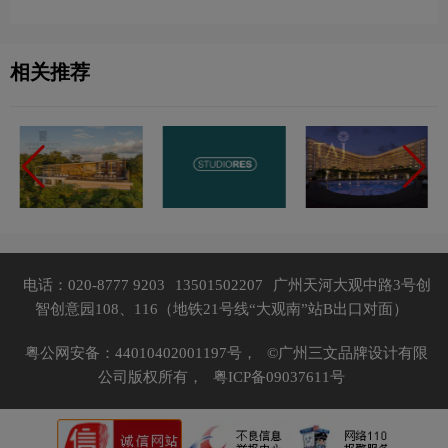
相关推荐
电话：020-8777 9203
13501502207
广州天河大观中路3号创
智创意园108、116（地铁21号线“大观南”站B出口对面）
粤公网安备：44010402001197号，
©广州三文品牌设计有限
公司版权所有，
粤ICP备09037611号