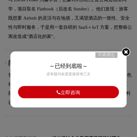
学，项目取名 Flatbook（后改名 Sonder）。他们发现：旅客
既想要 Airbnb 的灵活与在地感，又渴望酒店的一致性、安全
性与即时服务，于是用一套自研的 SaaS＋IoT 方案，把整栋公
寓改造成"酒店化的家"。
不再弹出
问：VI设计包含哪些物料？
6.
～已经到底啦～
还有疑问欢迎直接咨询三文
答：VI设计包含基础系统（LOGO规范、标准色规范、辅助色
规范、标准字体规范）和应用系统（名片、信封、信纸、工
立即咨询
牌、纸杯、手提袋、PPT模板、员工胸牌等全套企业视觉物料
设计）。