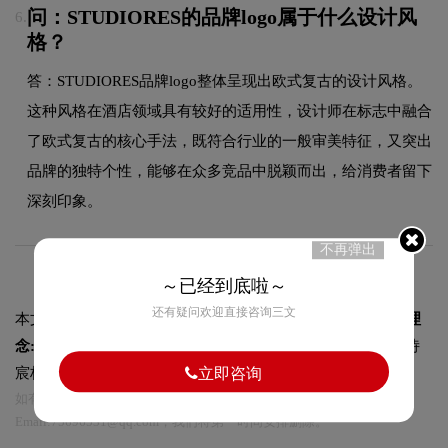
问：STUDIORES的品牌logo属于什么设计风
6.
格？
答：STUDIORES品牌logo整体呈现出欧式复古的设计风格。
这种风格在酒店领域具有较好的适用性，设计师在标志中融合
了欧式复古的核心手法，既符合行业的一般审美特征，又突出
品牌的独特个性，能够在众多竞品中脱颖而出，给消费者留下
深刻印象。
不再弹出
～已经到底啦～
还有疑问欢迎直接咨询三文
本文标题和链接
STUDIORES标志设计含义及酒店品牌设计理
念:
https://logo9.net/works/15005.html
转载时请注明出处为诗
立即咨询
宸标志设计及本链接!
如有内容侵犯您的合法权益，请及时与我们联系
Email:75696531@qq.com，我们将第一时间安排删除。