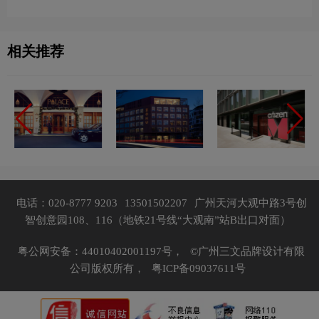
相关推荐
电话：020-8777 9203
13501502207
广州天河大观中路3号创
智创意园108、116（地铁21号线“大观南”站B出口对面）
粤公网安备：44010402001197号，
©广州三文品牌设计有限
公司版权所有，
粤ICP备09037611号