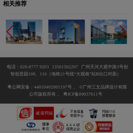
相关推荐
电话：020-8777 9203
13501502207
广州天河大观中路3号创
智创意园108、116（地铁21号线“大观南”站B出口对面）
粤公网安备：44010402001197号，
©广州三文品牌设计有限
公司版权所有，
粤ICP备09037611号