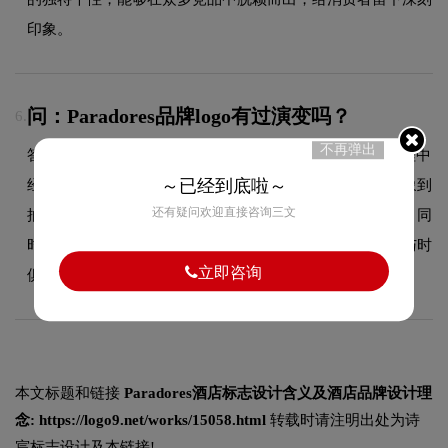
印象。
问：Paradores品牌logo有过演变吗？
6.
不再弹出
答：作为酒店领域的品牌，Paradores的品牌logo在发展过程中
～已经到底啦～
经历了持续优化与迭代，整体呈现出从复杂到简约、从具象到
还有疑问欢迎直接咨询三文
抽象的现代化演变趋势。每一次更新都紧跟时代审美潮流，同
时保持品牌核心识别元素的延续性，使品牌视觉形象始终与时
立即咨询
俱进，历久弥新。
本文标题和链接
Paradores酒店标志设计含义及酒店品牌设计理
念:
https://logo9.net/works/15058.html
转载时请注明出处为诗
宸标志设计及本链接!