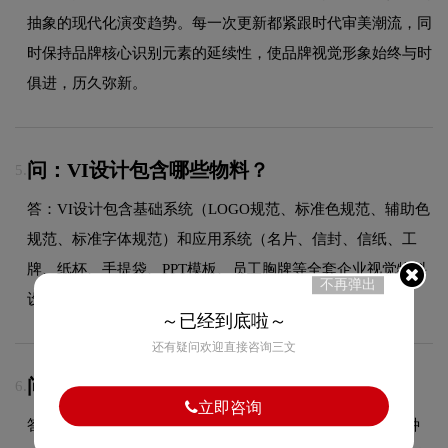
抽象的现代化演变趋势。每一次更新都紧跟时代审美潮流，同
时保持品牌核心识别元素的延续性，使品牌视觉形象始终与时
俱进，历久弥新。
问：VI设计包含哪些物料？
5.
答：VI设计包含基础系统（LOGO规范、标准色规范、辅助色
规范、标准字体规范）和应用系统（名片、信封、信纸、工
牌、纸杯、手提袋、PPT模板、员工胸牌等全套企业视觉物料
不再弹出
设计）。
～已经到底啦～
还有疑问欢迎直接咨询三文
问：Sunway的品牌logo属于什么设计风格？
6.
立即咨询
答：Sunway品牌logo整体呈现出轻奢高端的设计风格。这种