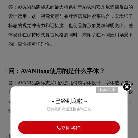
答：AVANI品牌标志的最大特色在于AVANI安凡尼酒店反白的
设计运用，这一视觉元素与品牌酒店属性紧密结合，既增强了
标志的视觉冲击力和记忆度，也使品牌形象更加鲜明突出。整
体设计在保持欧式复古风格的同时，兼顾了在不同应用场景下
的适应性和可识别性。
问：AVANIlogo使用的是什么字体？
5.
答：AVANI品牌标志采用的是几何感字体设计，字体造型与品
不再弹出
牌形象高度契合，在确保良好阅读性的同时，彰显了品牌的欧
～已经到底啦～
式复古设计风格。字体的结构、粗细及间距都经过精心考量，
还有疑问欢迎直接咨询三文
使整体标志在不同尺寸和场景下均能保持一致的品牌调性。
立即咨询
问：AVANI的品牌logo属于什么设计风格？
6.