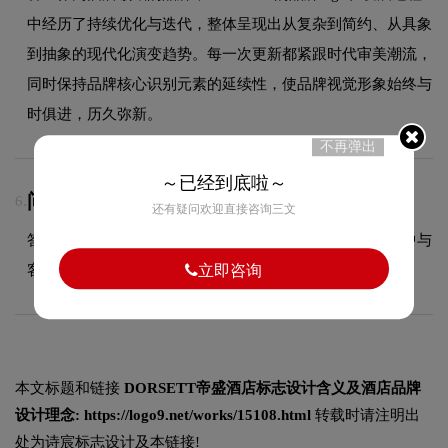
中经历了持续优化与迭代，整体呈现出从复杂到简约、从具象
到抽象的现代化演变趋势。每一次更新都紧跟时代审美潮流，
同时保持品牌核心识别元素的延续性，使品牌视觉形象始终与
时俱进，历久弥新。
不再弹出
～已经到底啦～
问：LOGO设计包含几次免费修改？
6.
还有疑问欢迎直接咨询三文
答：具体修改次数依据合同约定执行，我们会在设计过程中与
客户充分沟通，确保最终方案达到满意效果。
立即咨询
本文标题和链接
DORSETT帝盛酒店标志设计含义及酒店品牌
设计理念:
https://logo9.net/works/15108.html
转载时请注明出
处为诗宸标志设计及本链接!