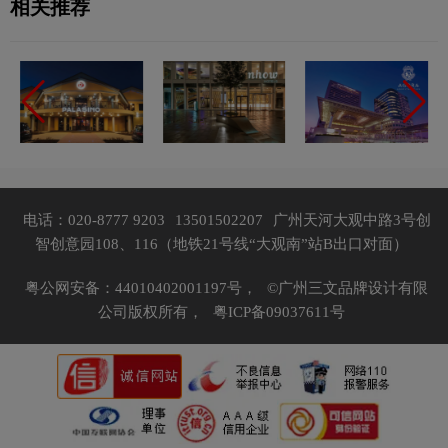
相关推荐
电话：020-8777 9203
13501502207
广州天河大观中路3号创
智创意园108、116（地铁21号线“大观南”站B出口对面）
粤公网安备：44010402001197号，
©广州三文品牌设计有限
公司版权所有，
粤ICP备09037611号