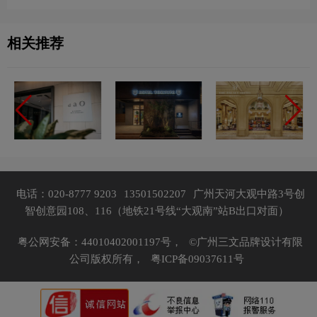
相关推荐
电话：020-8777 9203
13501502207
广州天河大观中路3号创
智创意园108、116（地铁21号线“大观南”站B出口对面）
粤公网安备：44010402001197号，
©广州三文品牌设计有限
公司版权所有，
粤ICP备09037611号