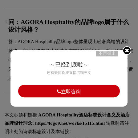
问：AGORA Hospitality的品牌logo属于什么
6.
设计风格？
答：AGORA Hospitality品牌logo整体呈现出轻奢高端的设计
风格。这种风格在酒店领域具有较好的适用性，设计师在标志
不再弹出
中融合了轻奢高端的核心手法，既符合行业的一般审美特征，
～已经到底啦～
又突出品牌的独特个性，能够在众多竞品中脱颖而出，给消费
还有疑问欢迎直接咨询三文
者留下深刻印象。
立即咨询
本文标题和链接
AGORA Hospitality酒店标志设计含义及酒店
品牌设计理念:
https://logo9.net/works/15115.html
转载时请注
明出处为诗宸标志设计及本链接!