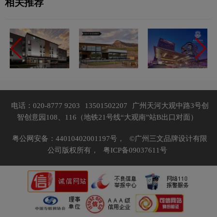
相关推荐
电话：020-8777 9203
13501502207
广州天河大观中路3号创
智创意园108、116（地铁21号线“大观南”站B出口对面）
粤公网安备：44010402001197号，
©广州三文品牌设计有限
公司版权所有，
粤ICP备09037611号