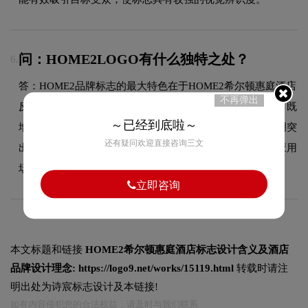
问：HOME2LOGO有什么独特之处？
6.
答：HOME2品牌标志的最大特色在于HOME2希尔顿惠庭酒店
不再弹出
反白的设计运用，这一视觉元素与品牌酒店属性紧密结合，既
～已经到底啦～
增强了标志的视觉冲击力和记忆度，也使品牌形象更加鲜明突
还有疑问欢迎直接咨询三文
出。整体设计在保持轻奢高端风格的同时，兼顾了在不同应用
场景下的适应性和可识别性。
立即咨询
本文标题和链接
HOME2希尔顿惠庭酒店标志设计含义及酒店
品牌设计理念:
https://logo9.net/works/15119.html
转载时请注
明出处为诗宸标志设计及本链接!
如有内容侵犯您的合法权益，请及时与我们联系