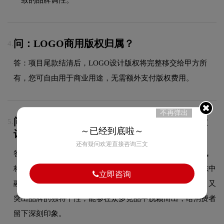
问：LOGO商用版权归属？
4.
答：项目尾款结清后，LOGO设计版权将完整移交给甲方所
有，您可自由用于商业用途，无需额外支付版权费用。
不再弹出
问：LivSmart Studios的品牌logo属于什么设
5.
～已经到底啦～
计风格？
还有疑问欢迎直接咨询三文
答：LivSmart Studios品牌logo整体呈现出轻奢高端的设计风
格。这种风格在酒店领域具有较好的适用性，设计师在标志中
立即咨询
融合了轻奢高端的核心手法，既符合行业的一般审美特征，又
突出品牌的独特个性，能够在众多竞品中脱颖而出，给消费者
留下深刻印象。