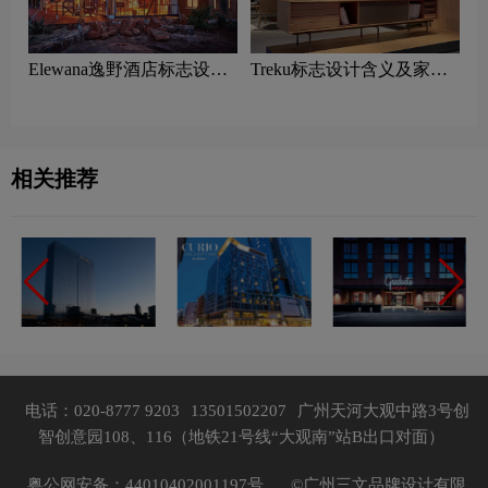
Elewana逸野酒店标志设计
Treku标志设计含义及家具
含义及酒店品牌设计理念
品牌设计理念
相关推荐
电话：020-8777 9203
13501502207
广州天河大观中路3号创
智创意园108、116（地铁21号线“大观南”站B出口对面）
粤公网安备：44010402001197号，
©广州三文品牌设计有限