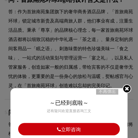
答：作为首旅南苑集团旗下的奢华商务酒店品牌，「首旅南苑
环球」锁定城市新贵及高端商旅人群，他们事业有成，注重生
活品质。秉承「尊享」的品牌核心理念，每一家首旅南苑环球
酒店都将以细致沉稳的中华礼遇一「茶之道」、量身定制的房
间客用品一「眠之语」、刺激味蕾的特色珍馐美味一「食之
味」、一站式的活动策划与管理运营一「宴之礼」，以及私人
管家服务，创造如家一般的归属感，带给宾客的不仅是奢华无
忧的体验，更重要的是一份身心的放松与温暖，熨帖感官与心
灵，在「首旅南苑环球」创造难以忘却的完美印记。
不再弹出
～已经到底啦～
还有疑问欢迎直接咨询三文
问：加急能否处理？
5.
答：可以加急处理，具体加急时间和费用请咨询客服，我们将
立即咨询
根据项目复杂度和您的紧急需求协调安排。