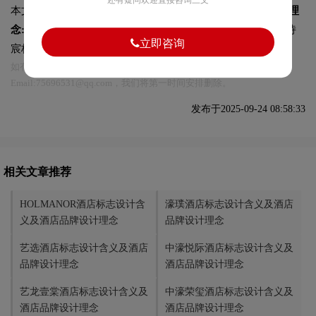
还有疑问欢迎直接咨询三文
本文标题和链接
中濠嘉际酒店标志设计含义及酒店品牌设计理
念:
https://logo9.net/works/15235.html
转载时请注明出处为诗
立即咨询
宸标志设计及本链接!
如有内容侵犯您的合法权益，请及时与我们联系
Email:75696531@qq.com，我们将第一时间安排删除。
发布于2025-09-24 08:58:33
相关文章推荐
HOLMANOR酒店标志设计含
濠璞酒店标志设计含义及酒店
义及酒店品牌设计理念
品牌设计理念
艺选酒店标志设计含义及酒店
中濠悦际酒店标志设计含义及
品牌设计理念
酒店品牌设计理念
艺龙壹棠酒店标志设计含义及
中濠荣玺酒店标志设计含义及
酒店品牌设计理念
酒店品牌设计理念