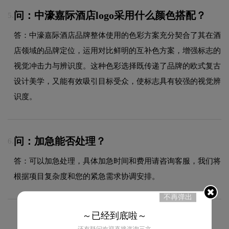
问：中濠嘉际酒店logo采用什么颜色搭配？
5.
答：中濠嘉际酒店品牌整体使用的色彩方案充分契合了其在酒
店领域的品牌定位，运用对比鲜明的互补色方案，增强标志的
视觉冲击力与辨识度。这种色彩选择既传递了品牌的欧式复古
设计美学，又能有效吸引目标受众，使标志具有较强的视觉辨
识度。
问：加急能否处理？
6.
答：可以加急处理，具体加急时间和费用请咨询客服，我们将
根据项目复杂度和您的紧急需求协调安排。
不再弹出
～已经到底啦～