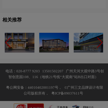
含义及酒店品牌设计理念
品牌设计理念
相关推荐
电话：020-8777 9203
13501502207
广州天河大观中路3号创
智创意园108、116（地铁21号线“大观南”站B出口对面）
粤公网安备：44010402001197号，
©广州三文品牌设计有限
公司版权所有，
粤ICP备09037611号