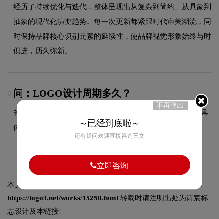
经历了持续优化与迭代，整体呈现出从复杂到简约、从具象到
抽象的现代化演变趋势。每一次更新都紧跟时代审美潮流，同
时保持品牌核心识别元素的延续性，使品牌视觉形象始终与时
俱进，历久弥新。
问：LOGO设计周期多久？
6.
不再弹出
答：根据项目复杂程度，设计周期一般为5至22个工作日，具
～已经到底啦～
体时间在签订合同时与您确认。
还有疑问欢迎直接咨询三文
立即咨询
本文标题和链接
昊颐酒店标志设计含义及酒店品牌设计理念:
https://logo9.net/works/15250.html
转载时请注明出处为诗宸标
志设计及本链接!