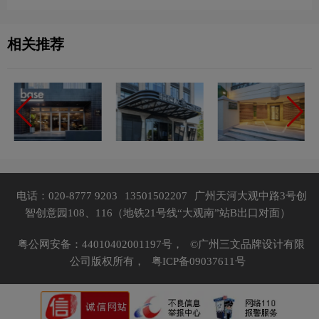
相关推荐
电话：020-8777 9203
13501502207
广州天河大观中路3号创
智创意园108、116（地铁21号线“大观南”站B出口对面）
粤公网安备：44010402001197号，
©广州三文品牌设计有限
公司版权所有，
粤ICP备09037611号