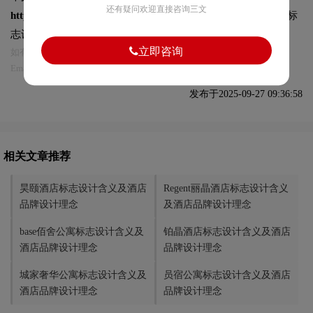
还有疑问欢迎直接咨询三文
https://logo9.net/works/15251.html
转载时请注明出处为诗宸标
志设计及本链接!
立即咨询
如有内容侵犯您的合法权益，请及时与我们联系
Email:75696531@qq.com，我们将第一时间安排删除。
发布于2025-09-27 09:36:58
相关文章推荐
昊颐酒店标志设计含义及酒店
Regent丽晶酒店标志设计含义
品牌设计理念
及酒店品牌设计理念
base佰舍公寓标志设计含义及
铂晶酒店标志设计含义及酒店
酒店品牌设计理念
品牌设计理念
城家奢华公寓标志设计含义及
员宿公寓标志设计含义及酒店
酒店品牌设计理念
品牌设计理念