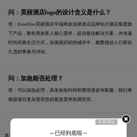
问：昊丽酒店logo的设计含义是什么？
5.
答：HotelHao昊丽酒店中端商旅连锁酒店品牌铂川酒店集团旗
下产品，聚焦商旅客人核心需求，提供最佳解决方案，并传递
时尚经典生活方式，在循规蹈矩的城市中，频繁挑动人们那份
久违的青春与冲动。
问：加急能否处理？
6.
答：可以加急处理，具体加急时间和费用请咨询客服，我们将
根据项目复杂度和您的紧急需求协调安排。
不再弹出
～已经到底啦～
本文标题和链接
昊丽酒店标志设计含义及酒店品牌设计理念: