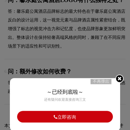
答：馨乐庭公寓酒店品牌标志的最大特色在于馨乐庭公寓酒店
反白的设计运用，这一视觉元素与品牌酒店属性紧密结合，既
增强了标志的视觉冲击力和记忆度，也使品牌形象更加鲜明突
出。整体设计在保持轻奢高端风格的同时，兼顾了在不同应用
场景下的适应性和可识别性。
问：额外修改如何收费？
6.
不再弹出
答：超出合同约定范围的额外修改，请咨询客服获取具体优惠
政策，我们将根据修改幅度提供合理报价。
～已经到底啦～
还有疑问欢迎直接咨询三文
立即咨询
本文标题和链接
馨乐庭公寓酒店标志设计含义及酒店品牌设计