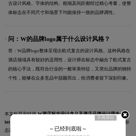
古设计风格。字体的结构、粗细及间距都经过精心考量，使整
体标志在不同尺寸和场景下均能保持一致的品牌调性。
问：W的品牌logo属于什么设计风格？
6.
答：W品牌logo整体呈现出欧式复古的设计风格。这种风格在
酒店领域具有较好的适用性，设计师在标志中融合了欧式复古
的核心手法，既符合行业的一般审美特征，又突出品牌的独特
个性，能够在众多竞品中脱颖而出，给消费者留下深刻印象。
本文标题和链接
W酒店标志设计含义及酒店品牌设计理念:
不再弹出
https://logo9.net/works/15268.html
转载时请注明出处为诗宸标
～已经到底啦～
志设计及本链接!