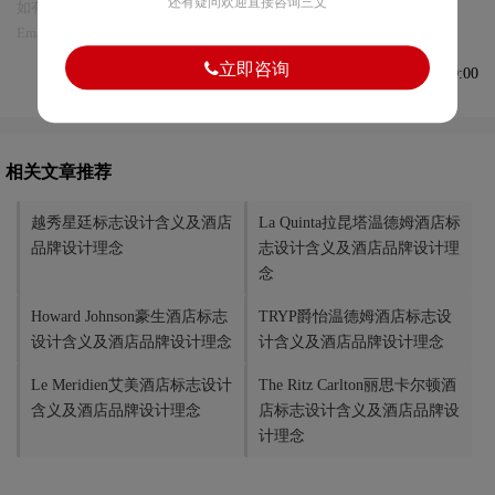
还有疑问欢迎直接咨询三文
如有内容侵犯您的合法权益，请及时与我们联系
Email:75696531@qq.com，我们将第一时间安排删除。
立即咨询
发布于2025-10-01 08:00:00
相关文章推荐
越秀星廷标志设计含义及酒店
La Quinta拉昆塔温德姆酒店标
品牌设计理念
志设计含义及酒店品牌设计理
念
Howard Johnson豪生酒店标志
TRYP爵怡温德姆酒店标志设
设计含义及酒店品牌设计理念
计含义及酒店品牌设计理念
Le Meridien艾美酒店标志设计
The Ritz Carlton丽思卡尔顿酒
含义及酒店品牌设计理念
店标志设计含义及酒店品牌设
计理念