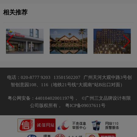
相关推荐
电话：020-8777 9203
13501502207
广州天河大观中路3号创
智创意园108、116（地铁21号线“大观南”站B出口对面）
粤公网安备：44010402001197号，
©广州三文品牌设计有限
公司版权所有，
粤ICP备09037611号