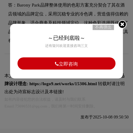
答：Barony Park品牌整体使用的色彩方案充分契合了其在酒
店领域的品牌定位，采用沉稳专业的冷色调，营造值得信赖的
品牌形象，适合商务及科技领域定位。这种色彩选择既传递了
不再弹出
品牌的欧式复古设计美学，又能有效吸引目标受众，使标志具
～已经到底啦～
有较强的视觉辨识度。
还有疑问欢迎直接咨询三文
立即咨询
本文标题和链接
Barony Park邦臣酒店标志设计含义及酒店品
牌设计理念:
https://logo9.net/works/15306.html
转载时请注明
出处为诗宸标志设计及本链接!
如有内容侵犯您的合法权益，请及时与我们联系
Email:75696531@qq.com，我们将第一时间安排删除。
发布于2025-10-08 09:50:50